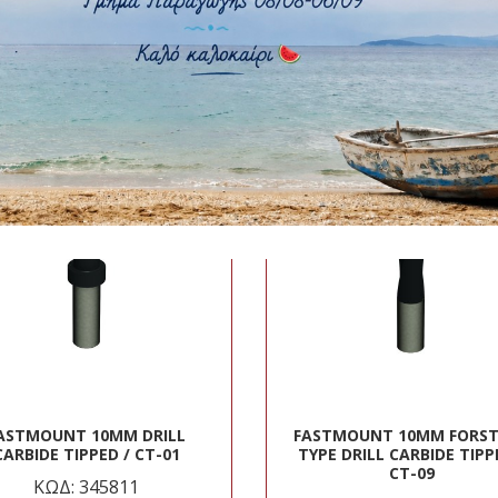
ΚΩΔ: 349016
ΚΩΔ: 349015
ASTMOUNT 10MM DRILL
FASTMOUNT 10MM FORS
CARBIDE TIPPED / CT-01
TYPE DRILL CARBIDE TIPP
CT-09
ΚΩΔ: 345811