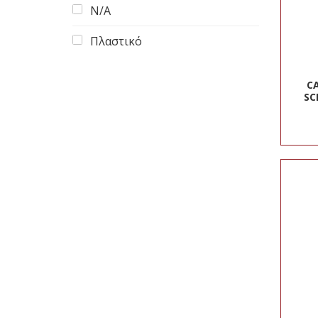
N/A
Πλαστικό
C
SC