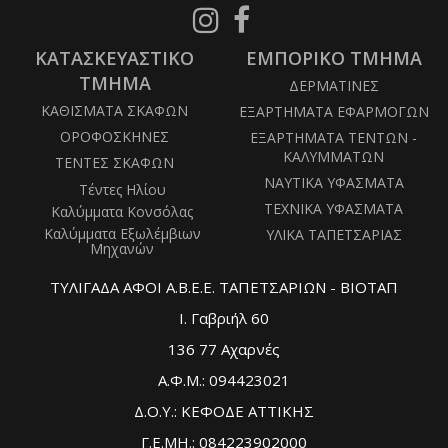
Follow
Follow
us
us
ΚΑΤΑΣΚΕΥΑΣΤΙΚΟ
on
ΕΜΠΟΡΙΚΟ ΤΜΗΜΑ
on
Instagram
Facebook
ΤΜΗΜΑ
ΔΕΡΜΑΤΙΝΕΣ
ΚΑΘΙΣΜΑΤΑ ΣΚΑΦΩΝ
ΕΞΑΡΤΗΜΑΤΑ ΕΦΑΡΜΟΓΩΝ
ΟΡΟΦΟΣΚΗΝΕΣ
ΕΞΑΡΤΗΜΑΤΑ ΤΕΝΤΩΝ -
ΚΑΛΥΜΜΑΤΩΝ
ΤΕΝΤΕΣ ΣΚΑΦΩΝ
ΝΑΥΤΙΚΑ ΥΦΑΣΜΑΤΑ
Τέντες Ηλίου
ΤΕΧΝΙΚΑ ΥΦΑΣΜΑΤΑ
Καλύμματα Κονσόλας
Καλύμματα Εξωλέμβιων
ΥΛΙΚΑ ΤΑΠΕΤΣΑΡΙΑΣ
Μηχανών
ΤΥΛΙΓΑΔΑ ΑΦΟΙ Α.Β.Ε.Ε. ΤΑΠΕΤΣΑΡΙΩΝ - ΒΙΟΤΑΠ
Ι. Γαβριήλ 60
136 77 Αχαρνές
Α.Φ.Μ.: 094423021
Δ.Ο.Υ.: ΚΕΦΟΔΕ ΑΤΤΙΚΗΣ
Γ.Ε.ΜΗ.: 084223902000