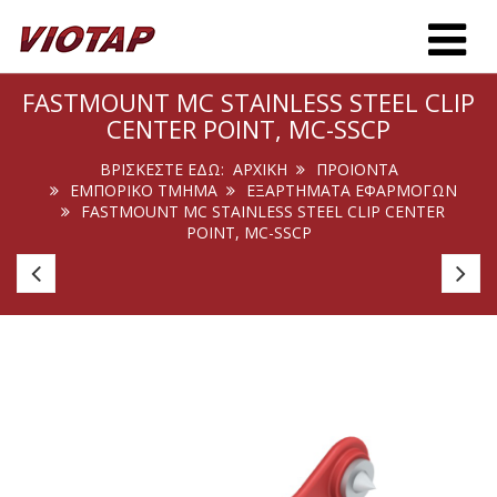
Toggle m
FASTMOUNT MC STAINLESS STEEL CLIP
CENTER POINT, MC-SSCP
ΒΡΊΣΚΕΣΤΕ ΕΔΏ:
ΑΡΧΙΚΉ
ΠΡΟΙΟΝΤΑ
ΕΜΠΟΡΙΚΟ ΤΜΗΜΑ
ΕΞΑΡΤΗΜΑΤΑ ΕΦΑΡΜΟΓΩΝ
FASTMOUNT MC STAINLESS STEEL CLIP CENTER
POINT, MC-SSCP
CAF-
2
COMPO
St
Self
H
Tapping
SS
Screw
Stud
-