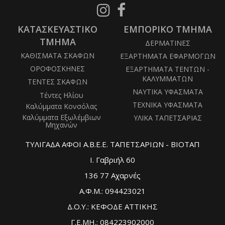
Follow
Follow
us
us
ΚΑΤΑΣΚΕΥΑΣΤΙΚΟ
on
ΕΜΠΟΡΙΚΟ ΤΜΗΜΑ
on
Instagram
Facebook
ΤΜΗΜΑ
ΔΕΡΜΑΤΙΝΕΣ
ΚΑΘΙΣΜΑΤΑ ΣΚΑΦΩΝ
ΕΞΑΡΤΗΜΑΤΑ ΕΦΑΡΜΟΓΩΝ
ΟΡΟΦΟΣΚΗΝΕΣ
ΕΞΑΡΤΗΜΑΤΑ ΤΕΝΤΩΝ -
ΚΑΛΥΜΜΑΤΩΝ
ΤΕΝΤΕΣ ΣΚΑΦΩΝ
ΝΑΥΤΙΚΑ ΥΦΑΣΜΑΤΑ
Τέντες Ηλίου
ΤΕΧΝΙΚΑ ΥΦΑΣΜΑΤΑ
Καλύμματα Κονσόλας
Καλύμματα Εξωλέμβιων
ΥΛΙΚΑ ΤΑΠΕΤΣΑΡΙΑΣ
Μηχανών
ΤΥΛΙΓΑΔΑ ΑΦΟΙ Α.Β.Ε.Ε. ΤΑΠΕΤΣΑΡΙΩΝ - ΒΙΟΤΑΠ
Ι. Γαβριήλ 60
136 77 Αχαρνές
Α.Φ.Μ.: 094423021
Δ.Ο.Υ.: ΚΕΦΟΔΕ ΑΤΤΙΚΗΣ
Γ.Ε.ΜΗ.: 084223902000