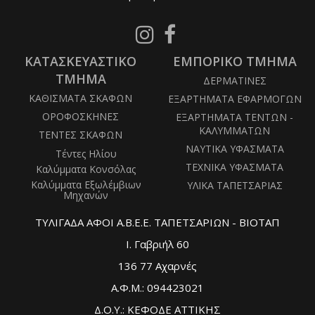
Follow
Follow
us
us
ΚΑΤΑΣΚΕΥΑΣΤΙΚΟ
on
ΕΜΠΟΡΙΚΟ ΤΜΗΜΑ
on
Instagram
Facebook
ΤΜΗΜΑ
ΔΕΡΜΑΤΙΝΕΣ
ΚΑΘΙΣΜΑΤΑ ΣΚΑΦΩΝ
ΕΞΑΡΤΗΜΑΤΑ ΕΦΑΡΜΟΓΩΝ
ΟΡΟΦΟΣΚΗΝΕΣ
ΕΞΑΡΤΗΜΑΤΑ ΤΕΝΤΩΝ -
ΚΑΛΥΜΜΑΤΩΝ
ΤΕΝΤΕΣ ΣΚΑΦΩΝ
ΝΑΥΤΙΚΑ ΥΦΑΣΜΑΤΑ
Τέντες Ηλίου
ΤΕΧΝΙΚΑ ΥΦΑΣΜΑΤΑ
Καλύμματα Κονσόλας
Καλύμματα Εξωλέμβιων
ΥΛΙΚΑ ΤΑΠΕΤΣΑΡΙΑΣ
Μηχανών
ΤΥΛΙΓΑΔΑ ΑΦΟΙ Α.Β.Ε.Ε. ΤΑΠΕΤΣΑΡΙΩΝ - ΒΙΟΤΑΠ
Ι. Γαβριήλ 60
136 77 Αχαρνές
Α.Φ.Μ.: 094423021
Δ.Ο.Υ.: ΚΕΦΟΔΕ ΑΤΤΙΚΗΣ