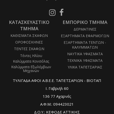
Follow
Follow
us
us
ΚΑΤΑΣΚΕΥΑΣΤΙΚΟ
on
ΕΜΠΟΡΙΚΟ ΤΜΗΜΑ
on
Instagram
Facebook
ΤΜΗΜΑ
ΔΕΡΜΑΤΙΝΕΣ
ΚΑΘΙΣΜΑΤΑ ΣΚΑΦΩΝ
ΕΞΑΡΤΗΜΑΤΑ ΕΦΑΡΜΟΓΩΝ
ΟΡΟΦΟΣΚΗΝΕΣ
ΕΞΑΡΤΗΜΑΤΑ ΤΕΝΤΩΝ -
ΚΑΛΥΜΜΑΤΩΝ
ΤΕΝΤΕΣ ΣΚΑΦΩΝ
ΝΑΥΤΙΚΑ ΥΦΑΣΜΑΤΑ
Τέντες Ηλίου
ΤΕΧΝΙΚΑ ΥΦΑΣΜΑΤΑ
Καλύμματα Κονσόλας
Καλύμματα Εξωλέμβιων
ΥΛΙΚΑ ΤΑΠΕΤΣΑΡΙΑΣ
Μηχανών
ΤΥΛΙΓΑΔΑ ΑΦΟΙ Α.Β.Ε.Ε. ΤΑΠΕΤΣΑΡΙΩΝ - ΒΙΟΤΑΠ
Ι. Γαβριήλ 60
136 77 Αχαρνές
Α.Φ.Μ.: 094423021
Δ.Ο.Υ.: ΚΕΦΟΔΕ ΑΤΤΙΚΗΣ