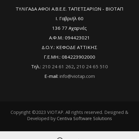
ΤΥΛΙΓΑΔΑ ΑΦΟΙ Α.Β.Ε.Ε. ΤΑΠΕΤΣΑΡΙΩΝ - ΒΙΟΤΑΠ
Ι. Γαβριήλ 60
136 77 Αχαρνές
Α.Φ.Μ.: 094423021
Δ.Ο.Υ.: ΚΕΦΟΔΕ ΑΤΤΙΚΗΣ
Γ.Ε.ΜΗ.: 084223902000
Τηλ.:
210 24 61 262
,
210 24 65 510
E-mail:
info@viotap.com
Copyright ©2023 VIOTAP. All rights reserved. Designed &
Developed by
Centiva Software Solutions