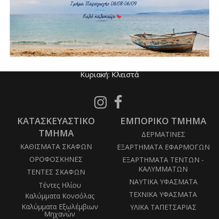
Ωράριο Εργασίας
Καθημερινές: 8 πμ - 4 μμ
Σάββατο: 8 πμ - 1 μμ
Κυριακή: Κλειστά
Follow
Follow
us
us
ΚΑΤΑΣΚΕΥΑΣΤΙΚΟ
on
ΕΜΠΟΡΙΚΟ ΤΜΗΜΑ
on
Instagram
Facebook
ΤΜΗΜΑ
ΔΕΡΜΑΤΙΝΕΣ
ΚΑΘΙΣΜΑΤΑ ΣΚΑΦΩΝ
ΕΞΑΡΤΗΜΑΤΑ ΕΦΑΡΜΟΓΩΝ
ΟΡΟΦΟΣΚΗΝΕΣ
ΕΞΑΡΤΗΜΑΤΑ ΤΕΝΤΩΝ -
ΚΑΛΥΜΜΑΤΩΝ
ΤΕΝΤΕΣ ΣΚΑΦΩΝ
ΝΑΥΤΙΚΑ ΥΦΑΣΜΑΤΑ
Τέντες Ηλίου
ΤΕΧΝΙΚΑ ΥΦΑΣΜΑΤΑ
Καλύμματα Κονσόλας
Καλύμματα Εξωλέμβιων
ΥΛΙΚΑ ΤΑΠΕΤΣΑΡΙΑΣ
Μηχανών