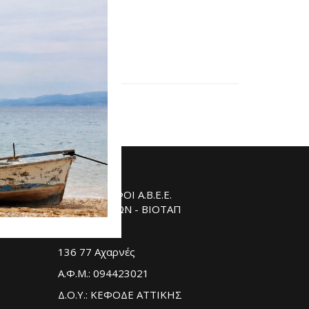
εκ.
ΤΥΛΙΓΑΔΑ ΑΦΟΙ Α.Β.Ε.Ε.
ΤΑΠΕΤΣΑΡΙΩΝ - ΒΙΟΤΑΠ
Ι. Γαβριήλ 60
136 77 Αχαρνές
Α.Φ.Μ.: 094423021
Δ.Ο.Υ.: ΚΕΦΟΔΕ ΑΤΤΙΚΗΣ