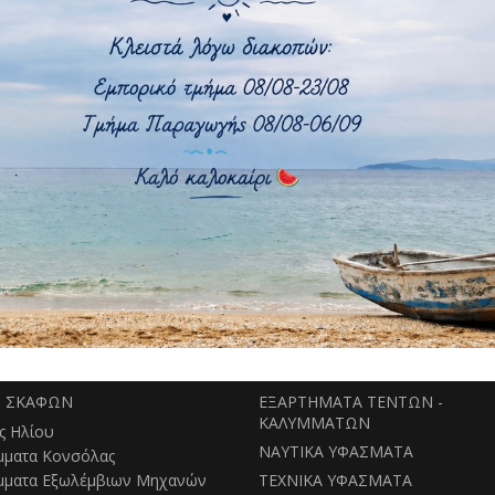
ΠΊΣΩ ΣΤΟ:
ΤΈΝΤΕΣ ΗΛΊΟΥ
Ακρυλικό
ΣΚΕΥΑΣΤΙΚΟ ΤΜΗΜΑ
ΕΜΠΟΡΙΚΟ ΤΜΗΜΑ
ΜΑΤΑ ΣΚΑΦΩΝ
ΔΕΡΜΑΤΙΝΕΣ
ΣΚΗΝΕΣ
ΕΞΑΡΤΗΜΑΤΑ ΕΦΑΡΜΟΓΩΝ
Σ ΣΚΑΦΩΝ
ΕΞΑΡΤΗΜΑΤΑ ΤΕΝΤΩΝ -
ΚΑΛΥΜΜΑΤΩΝ
ς Ηλίου
ΝΑΥΤΙΚΑ ΥΦΑΣΜΑΤΑ
μματα Κονσόλας
μματα Εξωλέμβιων Μηχανών
ΤΕΧΝΙΚΑ ΥΦΑΣΜΑΤΑ