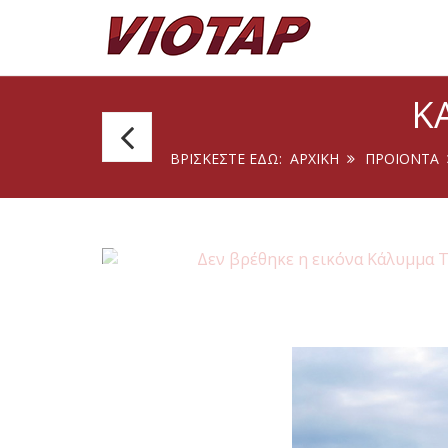
Κ
Biminis
ΒΡΊΣΚΕΣΤΕ ΕΔΏ:
ΑΡΧΙΚΉ
ΠΡΟΙΟΝΤΑ
2
Αψίδων
Inox/Inox
-
Π:
175