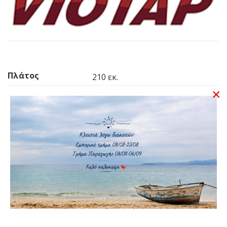
Πλάτος
210 εκ.
×
Ύψος
110 εκ.
Ανάπτυγμα
255 εκ.
Υλικό Αψίδων
Inox
Υλικό
Inox
Εξαρτημάτων
Αριθμός Αψίδων
3
Τύπος Τέντας
Τέντα Ηλίου / Bimini
Σκάφους
Υλικό Υφάσματος
PVC