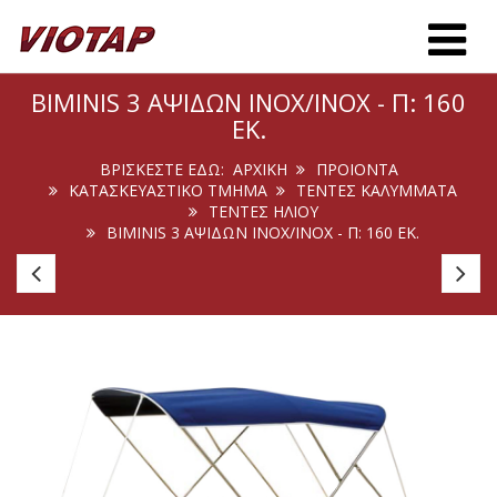
Toggle m
BIMINIS 3 ΑΨΊΔΩΝ INOX/INOX - Π: 160
ΕΚ.
ΒΡΊΣΚΕΣΤΕ ΕΔΏ:
ΑΡΧΙΚΉ
ΠΡΟΙΟΝΤΑ
ΚΑΤΑΣΚΕΥΑΣΤΙΚΟ ΤΜΗΜΑ
ΤΕΝΤΕΣ ΚΑΛΥΜΜΑΤΑ
ΤΈΝΤΕΣ ΗΛΊΟΥ
BIMINIS 3 ΑΨΊΔΩΝ INOX/INOX - Π: 160 ΕΚ.
Biminis
Bi
2
2
Αψίδων
Α
Inox/Inox
In
-
-
Π:
Π:
175
16