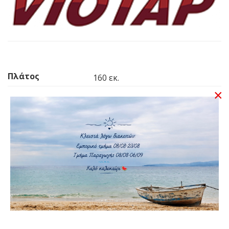
Πλάτος
160 εκ.
×
Ύψος
110 εκ.
Ανάπτυγμα
255 εκ.
Υλικό Αψίδων
Inox
Υλικό
Inox
Εξαρτημάτων
Αριθμός Αψίδων
3
Τύπος Τέντας
Τέντα Ηλίου / Bimini
Σκάφους
Υλικό Υφάσματος
PVC