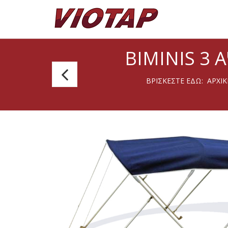
BIMINIS 3 
Biminis
ΒΡΊΣΚΕΣΤΕ ΕΔΏ:
ΑΡΧΙΚ
2
Αψίδων
Inox/Inox
-
Π:
175