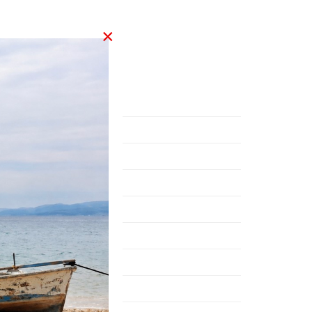
εκ.
×