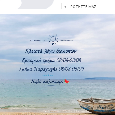
ΡΩΤΉΣΤΕ ΜΑΣ
ΠΊΣΩ ΣΤΟ:
ΤΈΝΤΕΣ ΗΛΊΟΥ
160 εκ.
130 εκ.
210 εκ.
Αλουμίνιο
Inox
3
Τέντα Ηλίου / Bimini
PVC