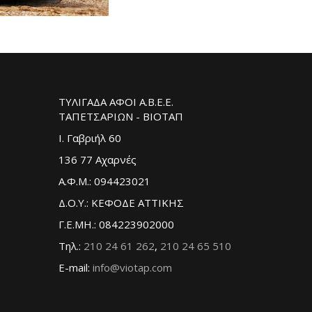
ΤΥΛΙΓΑΔΑ ΑΦΟΙ Α.Β.Ε.Ε.
ΤΑΠΕΤΣΑΡΙΩΝ - ΒΙΟΤΑΠ
Ι. Γαβριήλ 60
136 77 Αχαρνές
Α.Φ.Μ.: 094423021
Δ.Ο.Υ.: ΚΕΦΟΔΕ ΑΤΤΙΚΗΣ
Γ.Ε.ΜΗ.: 084223902000
Τηλ.:
210 24 61 262
,
210 24 65 510
E-mail:
info@viotap.com