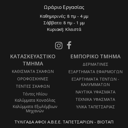
Ωράριο Εργασίας
Καθημερινές: 8 πμ - 4 μμ
Σάββατο: 8 πμ - 1 μμ
Κυριακή: Κλειστά
Follow
Follow
us
us
ΚΑΤΑΣΚΕΥΑΣΤΙΚΟ
on
ΕΜΠΟΡΙΚΟ ΤΜΗΜΑ
on
Instagram
Facebook
ΤΜΗΜΑ
ΔΕΡΜΑΤΙΝΕΣ
ΚΑΘΙΣΜΑΤΑ ΣΚΑΦΩΝ
ΕΞΑΡΤΗΜΑΤΑ ΕΦΑΡΜΟΓΩΝ
ΟΡΟΦΟΣΚΗΝΕΣ
ΕΞΑΡΤΗΜΑΤΑ ΤΕΝΤΩΝ -
ΚΑΛΥΜΜΑΤΩΝ
ΤΕΝΤΕΣ ΣΚΑΦΩΝ
ΝΑΥΤΙΚΑ ΥΦΑΣΜΑΤΑ
Τέντες Ηλίου
ΤΕΧΝΙΚΑ ΥΦΑΣΜΑΤΑ
Καλύμματα Κονσόλας
Καλύμματα Εξωλέμβιων
ΥΛΙΚΑ ΤΑΠΕΤΣΑΡΙΑΣ
Μηχανών
ΤΥΛΙΓΑΔΑ ΑΦΟΙ Α.Β.Ε.Ε. ΤΑΠΕΤΣΑΡΙΩΝ - ΒΙΟΤΑΠ