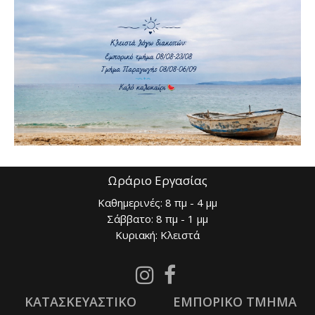
Υλικό
Πλαστικό
Ωράριο Εργασίας
Καθημερινές: 8 πμ - 4 μμ
Σάββατο: 8 πμ - 1 μμ
Κυριακή: Κλειστά
Follow
Follow
us
us
ΚΑΤΑΣΚΕΥΑΣΤΙΚΟ
on
ΕΜΠΟΡΙΚΟ ΤΜΗΜΑ
on
Instagram
Facebook