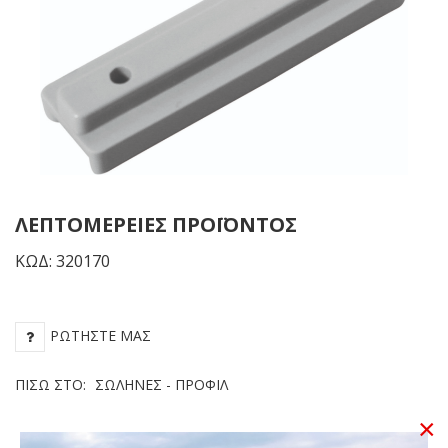
–
Aluminium
ΛΕΠΤΟΜΈΡΕΙΕΣ ΠΡΟΪΌΝΤΟΣ
ΚΩΔ: 320170
ΡΩΤΉΣΤΕ ΜΑΣ
ΠΊΣΩ ΣΤΟ:
ΣΩΛΉΝΕΣ - ΠΡΟΦΊΛ
×