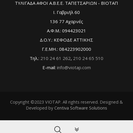
ΤΥΛΙΓΑΔΑ ΑΦΟΙ Α.Β.Ε.Ε. ΤΑΠΕΤΣΑΡΙΩΝ - ΒΙΟΤΑΠ
Ι. Γαβριήλ 60
136 77 Αχαρνές
Α.Φ.Μ.: 094423021
Δ.Ο.Υ.: ΚΕΦΟΔΕ ΑΤΤΙΚΗΣ
Γ.Ε.ΜΗ.: 084223902000
Τηλ.:
210 24 61 262
,
210 24 65 510
E-mail:
info@viotap.com
Copyright ©2023 VIOTAP. All rights reserved. Designed &
Developed by
Centiva Software Solutions
PLG_SYSTEM_VPFRAMEW