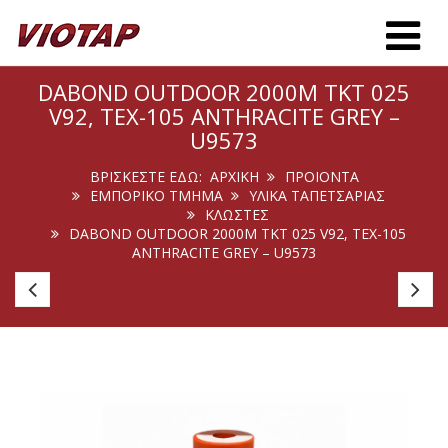
Toggle m
DABOND OUTDOOR 2000M TKT 025
V92, TEX-105 ANTHRACITE GREY –
U9573
ΒΡΊΣΚΕΣΤΕ ΕΔΏ:
ΑΡΧΙΚΉ
ΠΡΟΙΟΝΤΑ
ΕΜΠΟΡΙΚΟ ΤΜΗΜΑ
ΥΛΙΚΑ ΤΑΠΕΤΣΑΡΙΑΣ
ΚΛΩΣΤΈΣ
DABOND OUTDOOR 2000M TKT 025 V92, TEX-105
ANTHRACITE GREY – U9573
Dabond
D
Outdoor
Ou
1500m
1
Tkt
Tk
018
01
V138,
V1