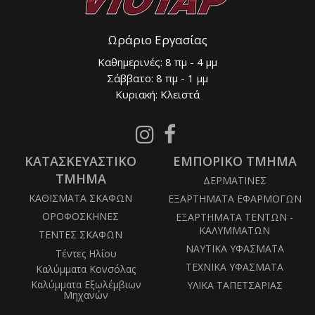
Ωράριο Εργασίας
Καθημερινές: 8 πμ - 4 μμ
Σάββατο: 8 πμ - 1 μμ
Κυριακή: Κλειστά
Follow
Follow
us
us
ΚΑΤΑΣΚΕΥΑΣΤΙΚΟ
on
ΕΜΠΟΡΙΚΟ ΤΜΗΜΑ
on
Instagram
Facebook
ΤΜΗΜΑ
ΔΕΡΜΑΤΙΝΕΣ
ΚΑΘΙΣΜΑΤΑ ΣΚΑΦΩΝ
ΕΞΑΡΤΗΜΑΤΑ ΕΦΑΡΜΟΓΩΝ
ΟΡΟΦΟΣΚΗΝΕΣ
ΕΞΑΡΤΗΜΑΤΑ ΤΕΝΤΩΝ -
ΚΑΛΥΜΜΑΤΩΝ
ΤΕΝΤΕΣ ΣΚΑΦΩΝ
ΝΑΥΤΙΚΑ ΥΦΑΣΜΑΤΑ
Τέντες Ηλίου
ΤΕΧΝΙΚΑ ΥΦΑΣΜΑΤΑ
Καλύμματα Κονσόλας
Καλύμματα Εξωλέμβιων
ΥΛΙΚΑ ΤΑΠΕΤΣΑΡΙΑΣ
Μηχανών