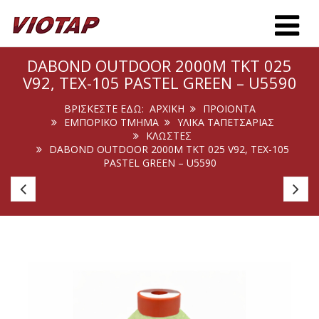
Toggle m
DABOND OUTDOOR 2000M TKT 025
V92, TEX-105 PASTEL GREEN – U5590
ΒΡΊΣΚΕΣΤΕ ΕΔΏ:
ΑΡΧΙΚΉ
ΠΡΟΙΟΝΤΑ
ΕΜΠΟΡΙΚΟ ΤΜΗΜΑ
ΥΛΙΚΑ ΤΑΠΕΤΣΑΡΙΑΣ
ΚΛΩΣΤΈΣ
DABOND OUTDOOR 2000M TKT 025 V92, TEX-105
PASTEL GREEN – U5590
Dabond
D
Outdoor
Ou
1500m
1
Tkt
Tk
018
01
V138,
V1