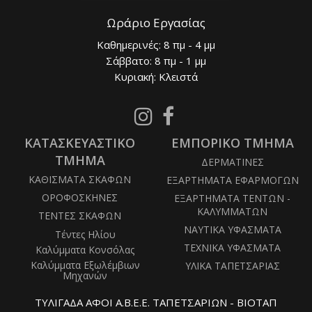
Ωράριο Εργασίας
Καθημερινές: 8 πμ - 4 μμ
Σάββατο: 8 πμ - 1 μμ
Κυριακή: Κλειστά
Follow
Follow
us
us
ΚΑΤΑΣΚΕΥΑΣΤΙΚΟ
on
ΕΜΠΟΡΙΚΟ ΤΜΗΜΑ
on
Instagram
Facebook
ΤΜΗΜΑ
ΔΕΡΜΑΤΙΝΕΣ
ΚΑΘΙΣΜΑΤΑ ΣΚΑΦΩΝ
ΕΞΑΡΤΗΜΑΤΑ ΕΦΑΡΜΟΓΩΝ
ΟΡΟΦΟΣΚΗΝΕΣ
ΕΞΑΡΤΗΜΑΤΑ ΤΕΝΤΩΝ -
ΚΑΛΥΜΜΑΤΩΝ
ΤΕΝΤΕΣ ΣΚΑΦΩΝ
ΝΑΥΤΙΚΑ ΥΦΑΣΜΑΤΑ
Τέντες Ηλίου
ΤΕΧΝΙΚΑ ΥΦΑΣΜΑΤΑ
Καλύμματα Κονσόλας
Καλύμματα Εξωλέμβιων
ΥΛΙΚΑ ΤΑΠΕΤΣΑΡΙΑΣ
Μηχανών
ΤΥΛΙΓΑΔΑ ΑΦΟΙ Α.Β.Ε.Ε. ΤΑΠΕΤΣΑΡΙΩΝ - ΒΙΟΤΑΠ