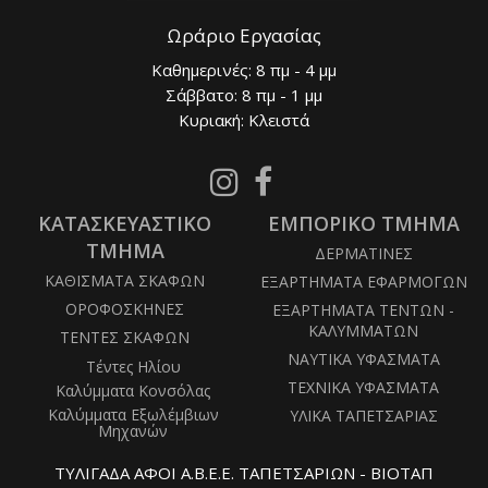
Ωράριο Εργασίας
Καθημερινές: 8 πμ - 4 μμ
Σάββατο: 8 πμ - 1 μμ
Κυριακή: Κλειστά
Follow
Follow
us
us
ΚΑΤΑΣΚΕΥΑΣΤΙΚΟ
on
ΕΜΠΟΡΙΚΟ ΤΜΗΜΑ
on
Instagram
Facebook
ΤΜΗΜΑ
ΔΕΡΜΑΤΙΝΕΣ
ΚΑΘΙΣΜΑΤΑ ΣΚΑΦΩΝ
ΕΞΑΡΤΗΜΑΤΑ ΕΦΑΡΜΟΓΩΝ
ΟΡΟΦΟΣΚΗΝΕΣ
ΕΞΑΡΤΗΜΑΤΑ ΤΕΝΤΩΝ -
ΚΑΛΥΜΜΑΤΩΝ
ΤΕΝΤΕΣ ΣΚΑΦΩΝ
ΝΑΥΤΙΚΑ ΥΦΑΣΜΑΤΑ
Τέντες Ηλίου
ΤΕΧΝΙΚΑ ΥΦΑΣΜΑΤΑ
Καλύμματα Κονσόλας
Καλύμματα Εξωλέμβιων
ΥΛΙΚΑ ΤΑΠΕΤΣΑΡΙΑΣ
Μηχανών
ΤΥΛΙΓΑΔΑ ΑΦΟΙ Α.Β.Ε.Ε. ΤΑΠΕΤΣΑΡΙΩΝ - ΒΙΟΤΑΠ