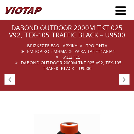
Toggle m
DABOND OUTDOOR 2000M TKT 025
V92, TEX-105 TRAFFIC BLACK – U9500
ΒΡΊΣΚΕΣΤΕ ΕΔΏ:
ΑΡΧΙΚΉ
ΠΡΟΙΟΝΤΑ
ΕΜΠΟΡΙΚΟ ΤΜΗΜΑ
ΥΛΙΚΑ ΤΑΠΕΤΣΑΡΙΑΣ
ΚΛΩΣΤΈΣ
DABOND OUTDOOR 2000M TKT 025 V92, TEX-105
TRAFFIC BLACK – U9500
Dabond
D
Outdoor
Ou
1500m
1
Tkt
Tk
018
01
V138,
V1