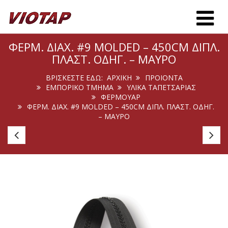
Toggle m
ΦΕΡΜ. ΔΙΑΧ. #9 MOLDED – 450CM ΔΙΠΛ.
ΠΛΑΣΤ. ΟΔΗΓ. – ΜΑΎΡΟ
ΒΡΊΣΚΕΣΤΕ ΕΔΏ:
ΑΡΧΙΚΉ
ΠΡΟΙΟΝΤΑ
ΕΜΠΟΡΙΚΟ ΤΜΗΜΑ
ΥΛΙΚΑ ΤΑΠΕΤΣΑΡΙΑΣ
ΦΕΡΜΟΥΆΡ
ΦΕΡΜ. ΔΙΑΧ. #9 MOLDED – 450CM ΔΙΠΛ. ΠΛΑΣΤ. ΟΔΗΓ.
– ΜΑΎΡΟ
Οδηγός
Οδ
Φερμ.
Φε
#7
#
Μον.
Μο
Μεταλ.
Με
Spiral
Sp