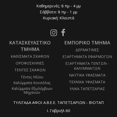
Καθημερινές: 8 πμ - 4 μμ
Σάββατο: 8 πμ - 1 μμ
Κυριακή: Κλειστά
Follow
Follow
us
us
ΚΑΤΑΣΚΕΥΑΣΤΙΚΟ
on
ΕΜΠΟΡΙΚΟ ΤΜΗΜΑ
on
Instagram
Facebook
ΤΜΗΜΑ
ΔΕΡΜΑΤΙΝΕΣ
ΚΑΘΙΣΜΑΤΑ ΣΚΑΦΩΝ
ΕΞΑΡΤΗΜΑΤΑ ΕΦΑΡΜΟΓΩΝ
ΟΡΟΦΟΣΚΗΝΕΣ
ΕΞΑΡΤΗΜΑΤΑ ΤΕΝΤΩΝ -
ΚΑΛΥΜΜΑΤΩΝ
ΤΕΝΤΕΣ ΣΚΑΦΩΝ
ΝΑΥΤΙΚΑ ΥΦΑΣΜΑΤΑ
Τέντες Ηλίου
ΤΕΧΝΙΚΑ ΥΦΑΣΜΑΤΑ
Καλύμματα Κονσόλας
Καλύμματα Εξωλέμβιων
ΥΛΙΚΑ ΤΑΠΕΤΣΑΡΙΑΣ
Μηχανών
ΤΥΛΙΓΑΔΑ ΑΦΟΙ Α.Β.Ε.Ε. ΤΑΠΕΤΣΑΡΙΩΝ - ΒΙΟΤΑΠ
Ι. Γαβριήλ 60