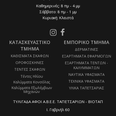
Καθημερινές: 8 πμ - 4 μμ
Σάββατο: 8 πμ - 1 μμ
Κυριακή: Κλειστά
Follow
Follow
us
us
ΚΑΤΑΣΚΕΥΑΣΤΙΚΟ
on
ΕΜΠΟΡΙΚΟ ΤΜΗΜΑ
on
Instagram
Facebook
ΤΜΗΜΑ
ΔΕΡΜΑΤΙΝΕΣ
ΚΑΘΙΣΜΑΤΑ ΣΚΑΦΩΝ
ΕΞΑΡΤΗΜΑΤΑ ΕΦΑΡΜΟΓΩΝ
ΟΡΟΦΟΣΚΗΝΕΣ
ΕΞΑΡΤΗΜΑΤΑ ΤΕΝΤΩΝ -
ΚΑΛΥΜΜΑΤΩΝ
ΤΕΝΤΕΣ ΣΚΑΦΩΝ
ΝΑΥΤΙΚΑ ΥΦΑΣΜΑΤΑ
Τέντες Ηλίου
ΤΕΧΝΙΚΑ ΥΦΑΣΜΑΤΑ
Καλύμματα Κονσόλας
Καλύμματα Εξωλέμβιων
ΥΛΙΚΑ ΤΑΠΕΤΣΑΡΙΑΣ
Μηχανών
ΤΥΛΙΓΑΔΑ ΑΦΟΙ Α.Β.Ε.Ε. ΤΑΠΕΤΣΑΡΙΩΝ - ΒΙΟΤΑΠ
Ι. Γαβριήλ 60