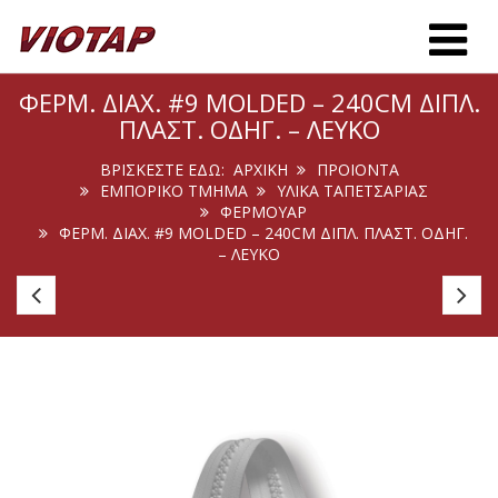
Toggle m
ΦΕΡΜ. ΔΙΑΧ. #9 MOLDED – 240CM ΔΙΠΛ.
ΠΛΑΣΤ. ΟΔΗΓ. – ΛΕΥΚΌ
ΒΡΊΣΚΕΣΤΕ ΕΔΏ:
ΑΡΧΙΚΉ
ΠΡΟΙΟΝΤΑ
ΕΜΠΟΡΙΚΟ ΤΜΗΜΑ
ΥΛΙΚΑ ΤΑΠΕΤΣΑΡΙΑΣ
ΦΕΡΜΟΥΆΡ
ΦΕΡΜ. ΔΙΑΧ. #9 MOLDED – 240CM ΔΙΠΛ. ΠΛΑΣΤ. ΟΔΗΓ.
– ΛΕΥΚΌ
Οδηγός
Οδ
Φερμ.
Φε
#7
#
Μον.
Μο
Μεταλ.
Με
Spiral
Sp