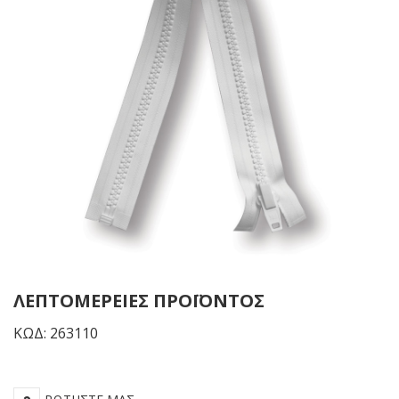
-
-
Μαύρος
Λε
ΛΕΠΤΟΜΈΡΕΙΕΣ ΠΡΟΪΌΝΤΟΣ
ΚΩΔ: 263110