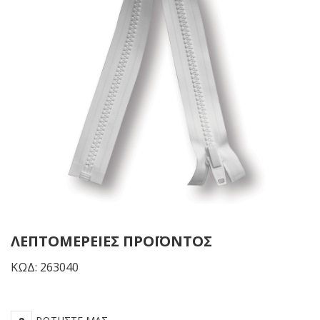
-
-
Μαύρος
Λε
ΛΕΠΤΟΜΈΡΕΙΕΣ ΠΡΟΪΌΝΤΟΣ
ΚΩΔ: 263040