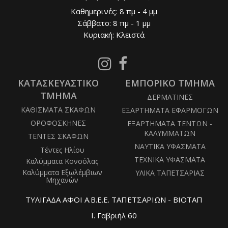
Καθημερινές: 8 πμ - 4 μμ
Σάββατο: 8 πμ - 1 μμ
Κυριακή: Κλειστά
Follow
Follow
us
us
ΚΑΤΑΣΚΕΥΑΣΤΙΚΟ
on
ΕΜΠΟΡΙΚΟ ΤΜΗΜΑ
on
Instagram
Facebook
ΤΜΗΜΑ
ΔΕΡΜΑΤΙΝΕΣ
ΚΑΘΙΣΜΑΤΑ ΣΚΑΦΩΝ
ΕΞΑΡΤΗΜΑΤΑ ΕΦΑΡΜΟΓΩΝ
ΟΡΟΦΟΣΚΗΝΕΣ
ΕΞΑΡΤΗΜΑΤΑ ΤΕΝΤΩΝ -
ΚΑΛΥΜΜΑΤΩΝ
ΤΕΝΤΕΣ ΣΚΑΦΩΝ
ΝΑΥΤΙΚΑ ΥΦΑΣΜΑΤΑ
Τέντες Ηλίου
ΤΕΧΝΙΚΑ ΥΦΑΣΜΑΤΑ
Καλύμματα Κονσόλας
Καλύμματα Εξωλέμβιων
ΥΛΙΚΑ ΤΑΠΕΤΣΑΡΙΑΣ
Μηχανών
ΤΥΛΙΓΑΔΑ ΑΦΟΙ Α.Β.Ε.Ε. ΤΑΠΕΤΣΑΡΙΩΝ - ΒΙΟΤΑΠ
Ι. Γαβριήλ 60