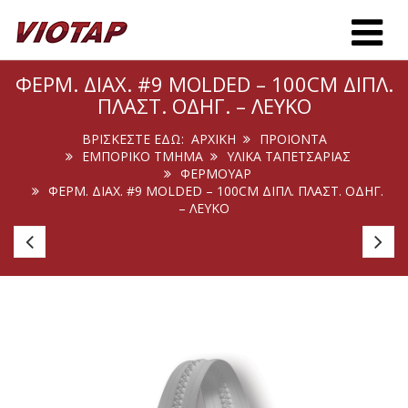
Toggle m
ΦΕΡΜ. ΔΙΑΧ. #9 MOLDED – 100CM ΔΙΠΛ.
ΠΛΑΣΤ. ΟΔΗΓ. – ΛΕΥΚΌ
ΒΡΊΣΚΕΣΤΕ ΕΔΏ:
ΑΡΧΙΚΉ
ΠΡΟΙΟΝΤΑ
ΕΜΠΟΡΙΚΟ ΤΜΗΜΑ
ΥΛΙΚΑ ΤΑΠΕΤΣΑΡΙΑΣ
ΦΕΡΜΟΥΆΡ
ΦΕΡΜ. ΔΙΑΧ. #9 MOLDED – 100CM ΔΙΠΛ. ΠΛΑΣΤ. ΟΔΗΓ.
– ΛΕΥΚΌ
Οδηγός
Οδ
Φερμ.
Φε
#7
#
Μον.
Μο
Μεταλ.
Με
Spiral
Sp