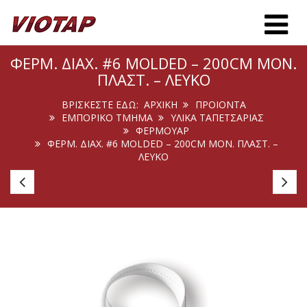
Toggle m
ΦΕΡΜ. ΔΙΑΧ. #6 MOLDED – 200CM ΜΟΝ.
ΠΛΑΣΤ. – ΛΕΥΚΌ
ΒΡΊΣΚΕΣΤΕ ΕΔΏ:
ΑΡΧΙΚΉ
ΠΡΟΙΟΝΤΑ
ΕΜΠΟΡΙΚΟ ΤΜΗΜΑ
ΥΛΙΚΑ ΤΑΠΕΤΣΑΡΙΑΣ
ΦΕΡΜΟΥΆΡ
ΦΕΡΜ. ΔΙΑΧ. #6 MOLDED – 200CM ΜΟΝ. ΠΛΑΣΤ. –
ΛΕΥΚΌ
Οδηγός
Οδ
Φερμ.
Φε
#7
#
Μον.
Μο
Μεταλ.
Με
Spiral
Sp