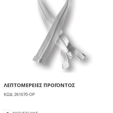
-
-
Μαύρος
Λε
ΛΕΠΤΟΜΈΡΕΙΕΣ ΠΡΟΪΌΝΤΟΣ
ΚΩΔ: 261070-OP