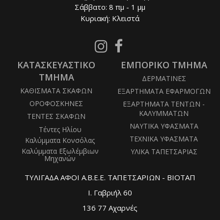
Σάββατο: 8 πμ - 1 μμ
Κυριακή: Κλειστά
Follow
Follow
us
us
ΚΑΤΑΣΚΕΥΑΣΤΙΚΟ
on
ΕΜΠΟΡΙΚΟ ΤΜΗΜΑ
on
Instagram
Facebook
ΤΜΗΜΑ
ΔΕΡΜΑΤΙΝΕΣ
ΚΑΘΙΣΜΑΤΑ ΣΚΑΦΩΝ
ΕΞΑΡΤΗΜΑΤΑ ΕΦΑΡΜΟΓΩΝ
ΟΡΟΦΟΣΚΗΝΕΣ
ΕΞΑΡΤΗΜΑΤΑ ΤΕΝΤΩΝ -
ΚΑΛΥΜΜΑΤΩΝ
ΤΕΝΤΕΣ ΣΚΑΦΩΝ
ΝΑΥΤΙΚΑ ΥΦΑΣΜΑΤΑ
Τέντες Ηλίου
ΤΕΧΝΙΚΑ ΥΦΑΣΜΑΤΑ
Καλύμματα Κονσόλας
Καλύμματα Εξωλέμβιων
ΥΛΙΚΑ ΤΑΠΕΤΣΑΡΙΑΣ
Μηχανών
ΤΥΛΙΓΑΔΑ ΑΦΟΙ Α.Β.Ε.Ε. ΤΑΠΕΤΣΑΡΙΩΝ - ΒΙΟΤΑΠ
Ι. Γαβριήλ 60
136 77 Αχαρνές