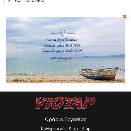
ΡΩΤΉΣΤΕ ΜΑΣ
ΠΊΣΩ ΣΤΟ:
ΦΕΡΜΟΥΆΡ
×
Τύπος
#6 Molded
Χρώμα
Λευκό
Ωράριο Εργασίας
Καθημερινές: 8 πμ - 4 μμ