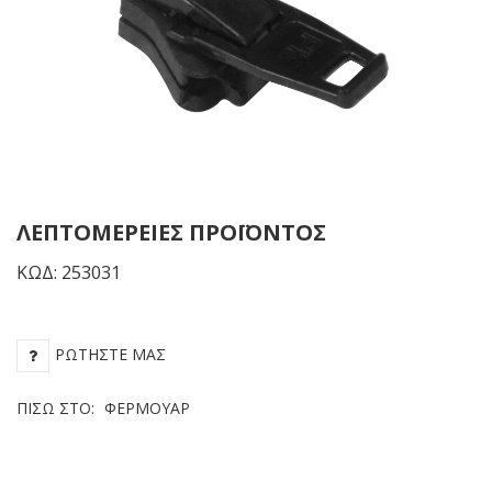
Μαύρος
Λε
ΛΕΠΤΟΜΈΡΕΙΕΣ ΠΡΟΪΌΝΤΟΣ
ΚΩΔ: 253031
ΡΩΤΉΣΤΕ ΜΑΣ
ΠΊΣΩ ΣΤΟ:
ΦΕΡΜΟΥΆΡ