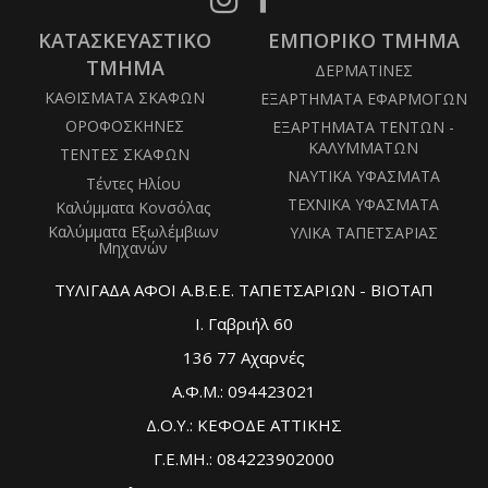
us
us
ΚΑΤΑΣΚΕΥΑΣΤΙΚΟ
on
ΕΜΠΟΡΙΚΟ ΤΜΗΜΑ
on
Instagram
Facebook
ΤΜΗΜΑ
ΔΕΡΜΑΤΙΝΕΣ
ΚΑΘΙΣΜΑΤΑ ΣΚΑΦΩΝ
ΕΞΑΡΤΗΜΑΤΑ ΕΦΑΡΜΟΓΩΝ
ΟΡΟΦΟΣΚΗΝΕΣ
ΕΞΑΡΤΗΜΑΤΑ ΤΕΝΤΩΝ -
ΚΑΛΥΜΜΑΤΩΝ
ΤΕΝΤΕΣ ΣΚΑΦΩΝ
ΝΑΥΤΙΚΑ ΥΦΑΣΜΑΤΑ
Τέντες Ηλίου
ΤΕΧΝΙΚΑ ΥΦΑΣΜΑΤΑ
Καλύμματα Κονσόλας
Καλύμματα Εξωλέμβιων
ΥΛΙΚΑ ΤΑΠΕΤΣΑΡΙΑΣ
Μηχανών
ΤΥΛΙΓΑΔΑ ΑΦΟΙ Α.Β.Ε.Ε. ΤΑΠΕΤΣΑΡΙΩΝ - ΒΙΟΤΑΠ
Ι. Γαβριήλ 60
136 77 Αχαρνές
Α.Φ.Μ.: 094423021
Δ.Ο.Υ.: ΚΕΦΟΔΕ ΑΤΤΙΚΗΣ
Γ.Ε.ΜΗ.: 084223902000