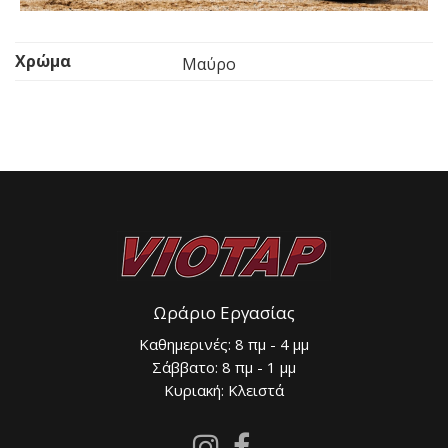
Τύπος
#9 Molded
Χρώμα
Μαύρο
Ωράριο Εργασίας
Καθημερινές: 8 πμ - 4 μμ
Σάββατο: 8 πμ - 1 μμ
Κυριακή: Κλειστά
Follow
Follow