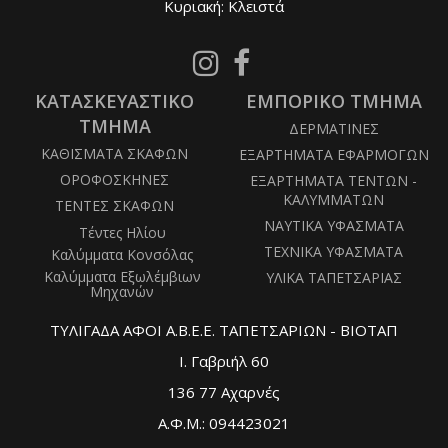
Κυριακή: Κλειστά
Follow
Follow
us
us
ΚΑΤΑΣΚΕΥΑΣΤΙΚΟ
on
ΕΜΠΟΡΙΚΟ ΤΜΗΜΑ
on
Instagram
Facebook
ΤΜΗΜΑ
ΔΕΡΜΑΤΙΝΕΣ
ΚΑΘΙΣΜΑΤΑ ΣΚΑΦΩΝ
ΕΞΑΡΤΗΜΑΤΑ ΕΦΑΡΜΟΓΩΝ
ΟΡΟΦΟΣΚΗΝΕΣ
ΕΞΑΡΤΗΜΑΤΑ ΤΕΝΤΩΝ -
ΚΑΛΥΜΜΑΤΩΝ
ΤΕΝΤΕΣ ΣΚΑΦΩΝ
ΝΑΥΤΙΚΑ ΥΦΑΣΜΑΤΑ
Τέντες Ηλίου
ΤΕΧΝΙΚΑ ΥΦΑΣΜΑΤΑ
Καλύμματα Κονσόλας
Καλύμματα Εξωλέμβιων
ΥΛΙΚΑ ΤΑΠΕΤΣΑΡΙΑΣ
Μηχανών
ΤΥΛΙΓΑΔΑ ΑΦΟΙ Α.Β.Ε.Ε. ΤΑΠΕΤΣΑΡΙΩΝ - ΒΙΟΤΑΠ
Ι. Γαβριήλ 60
136 77 Αχαρνές
Α.Φ.Μ.: 094423021