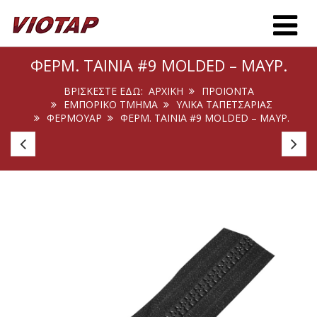
Toggle m
ΦΕΡΜ. ΤΑΙΝΊΑ #9 MOLDED – ΜΑΎΡ.
ΒΡΊΣΚΕΣΤΕ ΕΔΏ:
ΑΡΧΙΚΉ
ΠΡΟΙΟΝΤΑ
ΕΜΠΟΡΙΚΟ ΤΜΗΜΑ
ΥΛΙΚΑ ΤΑΠΕΤΣΑΡΙΑΣ
ΦΕΡΜΟΥΆΡ
ΦΕΡΜ. ΤΑΙΝΊΑ #9 MOLDED – ΜΑΎΡ.
Οδηγός
Οδ
Φερμ.
Φε
#7
#
Μον.
Μο
Μεταλ.
Με
Spiral
Sp
-
-
Μαύρος
Λε