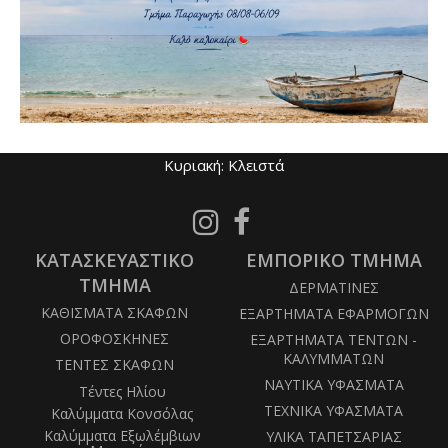
Ωράριο Εργασίας
Καθημερινές: 8 πμ - 4 μμ
Σάββατο: 8 πμ - 1 μμ
Κυριακή: Κλειστά
Follow
Follow
us
us
ΚΑΤΑΣΚΕΥΑΣΤΙΚΟ
on
ΕΜΠΟΡΙΚΟ ΤΜΗΜΑ
on
Instagram
Facebook
ΤΜΗΜΑ
ΔΕΡΜΑΤΙΝΕΣ
ΚΑΘΙΣΜΑΤΑ ΣΚΑΦΩΝ
ΕΞΑΡΤΗΜΑΤΑ ΕΦΑΡΜΟΓΩΝ
ΟΡΟΦΟΣΚΗΝΕΣ
ΕΞΑΡΤΗΜΑΤΑ ΤΕΝΤΩΝ -
ΚΑΛΥΜΜΑΤΩΝ
ΤΕΝΤΕΣ ΣΚΑΦΩΝ
ΝΑΥΤΙΚΑ ΥΦΑΣΜΑΤΑ
Τέντες Ηλίου
ΤΕΧΝΙΚΑ ΥΦΑΣΜΑΤΑ
Καλύμματα Κονσόλας
Καλύμματα Εξωλέμβιων
ΥΛΙΚΑ ΤΑΠΕΤΣΑΡΙΑΣ