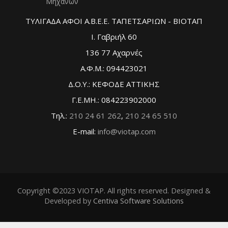
Μηχανών
ΤΥΛΙΓΑΔΑ ΑΦΟΙ Α.Β.Ε.Ε. ΤΑΠΕΤΣΑΡΙΩΝ - ΒΙΟΤΑΠ
Ι. Γαβριήλ 60
136 77 Αχαρνές
Α.Φ.Μ.: 094423021
Δ.Ο.Υ.: ΚΕΦΟΔΕ ΑΤΤΙΚΗΣ
Γ.Ε.ΜΗ.: 084223902000
Τηλ.:
210 24 61 262
,
210 24 65 510
E-mail:
info@viotap.com
Copyright ©2023 VIOTAP. All rights reserved. Designed &
Developed by
Centiva Software Solutions