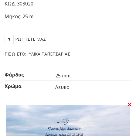
ΚΩΔ: 303020
Black
An
Grey
Gr
Μήκος: 25 m
–
–
U9972
U
ΡΩΤΉΣΤΕ ΜΑΣ
ΠΊΣΩ ΣΤΟ:
ΥΛΙΚΆ ΤΑΠΕΤΣΑΡΊΑΣ
Φάρδος
25 mm
Χρώμα
Λευκό
×