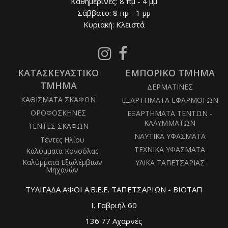
Καθημερινές: 8 πμ - 4 μμ
Σάββατο: 8 πμ - 1 μμ
Κυριακή: Κλειστά
Follow
Follow
us
us
ΚΑΤΑΣΚΕΥΑΣΤΙΚΟ
on
ΕΜΠΟΡΙΚΟ ΤΜΗΜΑ
on
Instagram
Facebook
ΤΜΗΜΑ
ΔΕΡΜΑΤΙΝΕΣ
ΚΑΘΙΣΜΑΤΑ ΣΚΑΦΩΝ
ΕΞΑΡΤΗΜΑΤΑ ΕΦΑΡΜΟΓΩΝ
ΟΡΟΦΟΣΚΗΝΕΣ
ΕΞΑΡΤΗΜΑΤΑ ΤΕΝΤΩΝ -
ΚΑΛΥΜΜΑΤΩΝ
ΤΕΝΤΕΣ ΣΚΑΦΩΝ
ΝΑΥΤΙΚΑ ΥΦΑΣΜΑΤΑ
Τέντες Ηλίου
ΤΕΧΝΙΚΑ ΥΦΑΣΜΑΤΑ
Καλύμματα Κονσόλας
Καλύμματα Εξωλέμβιων
ΥΛΙΚΑ ΤΑΠΕΤΣΑΡΙΑΣ
Μηχανών
ΤΥΛΙΓΑΔΑ ΑΦΟΙ Α.Β.Ε.Ε. ΤΑΠΕΤΣΑΡΙΩΝ - ΒΙΟΤΑΠ
Ι. Γαβριήλ 60
136 77 Αχαρνές