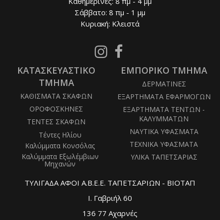
Καθημερινές: 8 πμ - 4 μμ
Σάββατο: 8 πμ - 1 μμ
Κυριακή: Κλειστά
Follow
Follow
us
us
ΚΑΤΑΣΚΕΥΑΣΤΙΚΟ
on
ΕΜΠΟΡΙΚΟ ΤΜΗΜΑ
on
Instagram
Facebook
ΤΜΗΜΑ
ΔΕΡΜΑΤΙΝΕΣ
ΚΑΘΙΣΜΑΤΑ ΣΚΑΦΩΝ
ΕΞΑΡΤΗΜΑΤΑ ΕΦΑΡΜΟΓΩΝ
ΟΡΟΦΟΣΚΗΝΕΣ
ΕΞΑΡΤΗΜΑΤΑ ΤΕΝΤΩΝ -
ΚΑΛΥΜΜΑΤΩΝ
ΤΕΝΤΕΣ ΣΚΑΦΩΝ
ΝΑΥΤΙΚΑ ΥΦΑΣΜΑΤΑ
Τέντες Ηλίου
ΤΕΧΝΙΚΑ ΥΦΑΣΜΑΤΑ
Καλύμματα Κονσόλας
Καλύμματα Εξωλέμβιων
ΥΛΙΚΑ ΤΑΠΕΤΣΑΡΙΑΣ
Μηχανών
ΤΥΛΙΓΑΔΑ ΑΦΟΙ Α.Β.Ε.Ε. ΤΑΠΕΤΣΑΡΙΩΝ - ΒΙΟΤΑΠ
Ι. Γαβριήλ 60
136 77 Αχαρνές