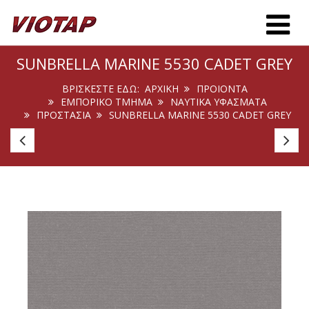
Toggle m
SUNBRELLA MARINE 5530 CADET GREY
ΒΡΊΣΚΕΣΤΕ ΕΔΏ:
ΑΡΧΙΚΉ
ΠΡΟΙΟΝΤΑ
ΕΜΠΟΡΙΚΟ ΤΜΗΜΑ
ΝΑΥΤΙΚΑ ΥΦΑΣΜΑΤΑ
ΠΡΟΣΤΑΣΊΑ
SUNBRELLA MARINE 5530 CADET GREY
Avalon
St
Light
Ea
Grey
F4
10
Iv