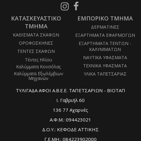
Follow
Follow
us
us
ΚΑΤΑΣΚΕΥΑΣΤΙΚΟ
on
ΕΜΠΟΡΙΚΟ ΤΜΗΜΑ
on
Instagram
Facebook
ΤΜΗΜΑ
ΔΕΡΜΑΤΙΝΕΣ
ΚΑΘΙΣΜΑΤΑ ΣΚΑΦΩΝ
ΕΞΑΡΤΗΜΑΤΑ ΕΦΑΡΜΟΓΩΝ
ΟΡΟΦΟΣΚΗΝΕΣ
ΕΞΑΡΤΗΜΑΤΑ ΤΕΝΤΩΝ -
ΚΑΛΥΜΜΑΤΩΝ
ΤΕΝΤΕΣ ΣΚΑΦΩΝ
ΝΑΥΤΙΚΑ ΥΦΑΣΜΑΤΑ
Τέντες Ηλίου
ΤΕΧΝΙΚΑ ΥΦΑΣΜΑΤΑ
Καλύμματα Κονσόλας
Καλύμματα Εξωλέμβιων
ΥΛΙΚΑ ΤΑΠΕΤΣΑΡΙΑΣ
Μηχανών
ΤΥΛΙΓΑΔΑ ΑΦΟΙ Α.Β.Ε.Ε. ΤΑΠΕΤΣΑΡΙΩΝ - ΒΙΟΤΑΠ
Ι. Γαβριήλ 60
136 77 Αχαρνές
Α.Φ.Μ.: 094423021
Δ.Ο.Υ.: ΚΕΦΟΔΕ ΑΤΤΙΚΗΣ
Γ.Ε.ΜΗ.: 084223902000