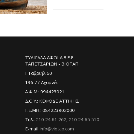
ΤΥΛΙΓΑΔΑ ΑΦΟΙ Α.Β.Ε.Ε.
ΤΑΠΕΤΣΑΡΙΩΝ - ΒΙΟΤΑΠ
Ι. Γαβριήλ 60
136 77 Αχαρνές
Α.Φ.Μ.: 094423021
Δ.Ο.Υ.: ΚΕΦΟΔΕ ΑΤΤΙΚΗΣ
Γ.Ε.ΜΗ.: 084223902000
Τηλ.:
210 24 61 262
,
210 24 65 510
E-mail:
info@viotap.com