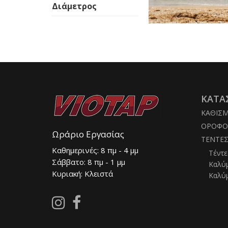
Διάμετρος
ΚΑΤΑ
ΚΑΘΙΣ
ΟΡΟΦΟ
Ωράριο Εργασίας
ΤΕΝΤΕ
Καθημερινές: 8 πμ - 4 μμ
Τέντε
Σάββατο: 8 πμ - 1 μμ
Καλύ
Κυριακή: Κλειστά
Καλύ
Follow
Follow
us
us
on
on