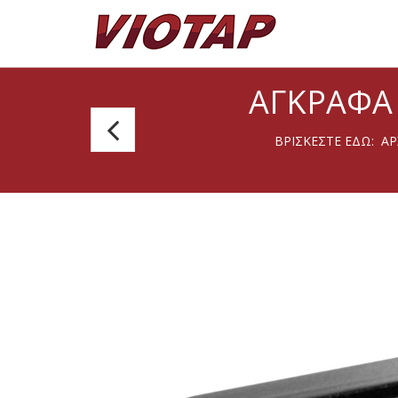
ΑΓΚΡΆΦΑ
Carbie
ΒΡΊΣΚΕΣΤΕ ΕΔΏ:
ΑΡ
Poles
ζευγάρι
2
Τηλεσκοπικών
Ορθοστατών
Ø38mm