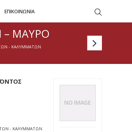
ΕΠΙΚΟΙΝΩΝΙΑ
 – ΜΑΎΡΟ
Carbie
ΤΩΝ - ΚΑΛΥΜΜΑΤΩΝ
Poles
Βάση
1,5”
ΪΌΝΤΟΣ
Λοξή
15°
για
ΤΏΝ - ΚΑΛΥΜΜΆΤΩΝ