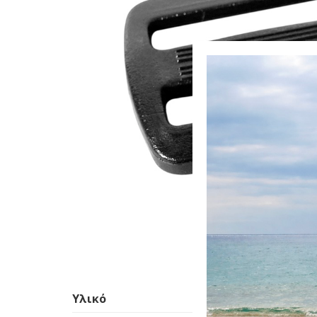
–
Ασημί
Υλικό