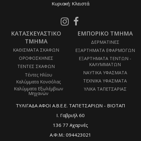
Κυριακή: Κλειστά
Follow
Follow
us
us
ΚΑΤΑΣΚΕΥΑΣΤΙΚΟ
on
ΕΜΠΟΡΙΚΟ ΤΜΗΜΑ
on
Instagram
Facebook
ΤΜΗΜΑ
ΔΕΡΜΑΤΙΝΕΣ
ΚΑΘΙΣΜΑΤΑ ΣΚΑΦΩΝ
ΕΞΑΡΤΗΜΑΤΑ ΕΦΑΡΜΟΓΩΝ
ΟΡΟΦΟΣΚΗΝΕΣ
ΕΞΑΡΤΗΜΑΤΑ ΤΕΝΤΩΝ -
ΚΑΛΥΜΜΑΤΩΝ
ΤΕΝΤΕΣ ΣΚΑΦΩΝ
ΝΑΥΤΙΚΑ ΥΦΑΣΜΑΤΑ
Τέντες Ηλίου
ΤΕΧΝΙΚΑ ΥΦΑΣΜΑΤΑ
Καλύμματα Κονσόλας
Καλύμματα Εξωλέμβιων
ΥΛΙΚΑ ΤΑΠΕΤΣΑΡΙΑΣ
Μηχανών
ΤΥΛΙΓΑΔΑ ΑΦΟΙ Α.Β.Ε.Ε. ΤΑΠΕΤΣΑΡΙΩΝ - ΒΙΟΤΑΠ
Ι. Γαβριήλ 60
136 77 Αχαρνές
Α.Φ.Μ.: 094423021