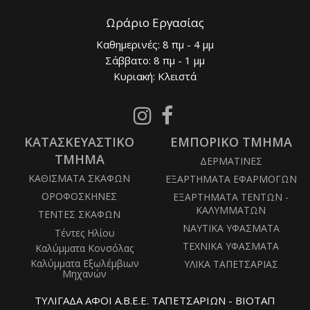
Ωράριο Εργασίας
Καθημερινές: 8 πμ - 4 μμ
Σάββατο: 8 πμ - 1 μμ
Κυριακή: Κλειστά
Follow
Follow
us
us
ΚΑΤΑΣΚΕΥΑΣΤΙΚΟ
on
ΕΜΠΟΡΙΚΟ ΤΜΗΜΑ
on
Instagram
Facebook
ΤΜΗΜΑ
ΔΕΡΜΑΤΙΝΕΣ
ΚΑΘΙΣΜΑΤΑ ΣΚΑΦΩΝ
ΕΞΑΡΤΗΜΑΤΑ ΕΦΑΡΜΟΓΩΝ
ΟΡΟΦΟΣΚΗΝΕΣ
ΕΞΑΡΤΗΜΑΤΑ ΤΕΝΤΩΝ -
ΚΑΛΥΜΜΑΤΩΝ
ΤΕΝΤΕΣ ΣΚΑΦΩΝ
ΝΑΥΤΙΚΑ ΥΦΑΣΜΑΤΑ
Τέντες Ηλίου
ΤΕΧΝΙΚΑ ΥΦΑΣΜΑΤΑ
Καλύμματα Κονσόλας
Καλύμματα Εξωλέμβιων
ΥΛΙΚΑ ΤΑΠΕΤΣΑΡΙΑΣ
Μηχανών
ΤΥΛΙΓΑΔΑ ΑΦΟΙ Α.Β.Ε.Ε. ΤΑΠΕΤΣΑΡΙΩΝ - ΒΙΟΤΑΠ