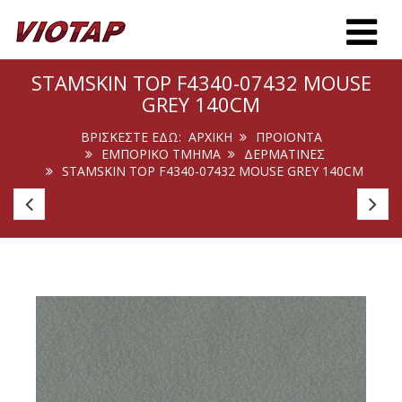
Toggle m
STAMSKIN TOP F4340-07432 MOUSE
GREY 140CM
ΒΡΊΣΚΕΣΤΕ ΕΔΏ:
ΑΡΧΙΚΉ
ΠΡΟΙΟΝΤΑ
ΕΜΠΟΡΙΚΟ ΤΜΗΜΑ
ΔΕΡΜΑΤΙΝΕΣ
STAMSKIN TOP F4340-07432 MOUSE GREY 140CM
Agnona
A
102
10
Arctic
Wh
140cm
1