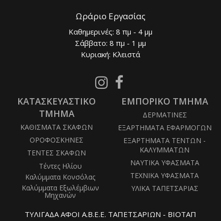
Ωράριο Εργασίας
Καθημερινές: 8 πμ - 4 μμ
Σάββατο: 8 πμ - 1 μμ
Κυριακή: Κλειστά
Follow
Follow
us
us
ΚΑΤΑΣΚΕΥΑΣΤΙΚΟ
on
ΕΜΠΟΡΙΚΟ ΤΜΗΜΑ
on
Instagram
Facebook
ΤΜΗΜΑ
ΔΕΡΜΑΤΙΝΕΣ
ΚΑΘΙΣΜΑΤΑ ΣΚΑΦΩΝ
ΕΞΑΡΤΗΜΑΤΑ ΕΦΑΡΜΟΓΩΝ
ΟΡΟΦΟΣΚΗΝΕΣ
ΕΞΑΡΤΗΜΑΤΑ ΤΕΝΤΩΝ -
ΚΑΛΥΜΜΑΤΩΝ
ΤΕΝΤΕΣ ΣΚΑΦΩΝ
ΝΑΥΤΙΚΑ ΥΦΑΣΜΑΤΑ
Τέντες Ηλίου
ΤΕΧΝΙΚΑ ΥΦΑΣΜΑΤΑ
Καλύμματα Κονσόλας
Καλύμματα Εξωλέμβιων
ΥΛΙΚΑ ΤΑΠΕΤΣΑΡΙΑΣ
Μηχανών
ΤΥΛΙΓΑΔΑ ΑΦΟΙ Α.Β.Ε.Ε. ΤΑΠΕΤΣΑΡΙΩΝ - ΒΙΟΤΑΠ