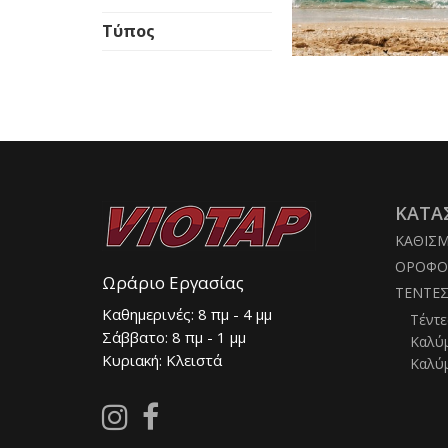
Τύπος
ΚΑΤΑ
ΚΑΘΙΣ
ΟΡΟΦΟ
Ωράριο Εργασίας
ΤΕΝΤΕ
Καθημερινές: 8 πμ - 4 μμ
Τέντε
Σάββατο: 8 πμ - 1 μμ
Καλύ
Κυριακή: Κλειστά
Καλύ
Follow
Follow
us
us