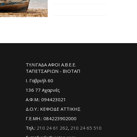
ΤΥΛΙΓΑΔΑ ΑΦΟΙ Α.Β.Ε.Ε.
ΤΑΠΕΤΣΑΡΙΩΝ - ΒΙΟΤΑΠ
Ι. Γαβριήλ 60
136 77 Αχαρνές
Α.Φ.Μ.: 094423021
Δ.Ο.Υ.: ΚΕΦΟΔΕ ΑΤΤΙΚΗΣ
Γ.Ε.ΜΗ.: 084223902000
Τηλ.:
210 24 61 262
,
210 24 65 510