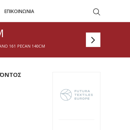
ΕΠΙΚΟΙΝΩΝΙΑ
M
Agnon
ANO 161 PECAN 140CM
101
White
140c
ΪΌΝΤΟΣ