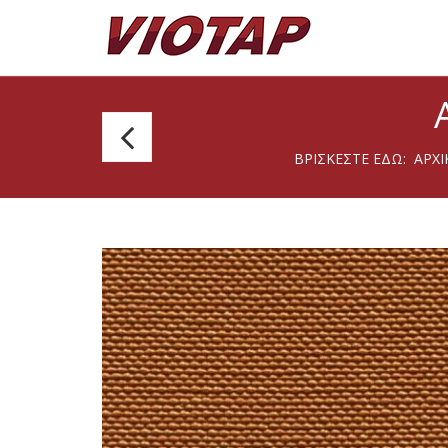
Agnona
ΒΡΊΣΚΕΣΤΕ ΕΔΏ:
ΑΡΧΙ
102
Arctic
140cm