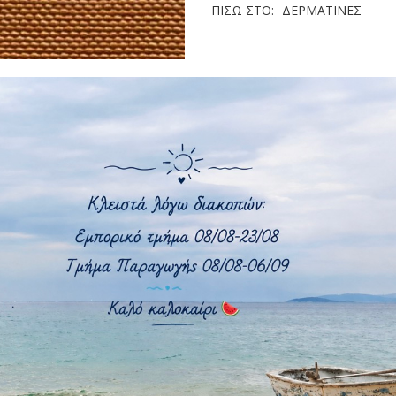
ΠΊΣΩ ΣΤΟ:
ΔΕΡΜΑΤΊΝΕΣ
140 cm
PVC