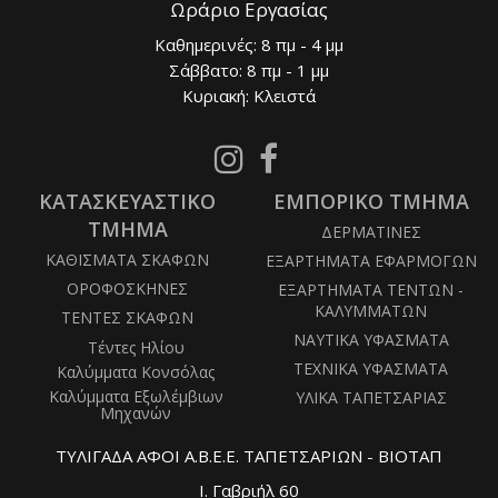
Ωράριο Εργασίας
Καθημερινές: 8 πμ - 4 μμ
Σάββατο: 8 πμ - 1 μμ
Κυριακή: Κλειστά
Follow
Follow
us
us
ΚΑΤΑΣΚΕΥΑΣΤΙΚΟ
on
ΕΜΠΟΡΙΚΟ ΤΜΗΜΑ
on
Instagram
Facebook
ΤΜΗΜΑ
ΔΕΡΜΑΤΙΝΕΣ
ΚΑΘΙΣΜΑΤΑ ΣΚΑΦΩΝ
ΕΞΑΡΤΗΜΑΤΑ ΕΦΑΡΜΟΓΩΝ
ΟΡΟΦΟΣΚΗΝΕΣ
ΕΞΑΡΤΗΜΑΤΑ ΤΕΝΤΩΝ -
ΚΑΛΥΜΜΑΤΩΝ
ΤΕΝΤΕΣ ΣΚΑΦΩΝ
ΝΑΥΤΙΚΑ ΥΦΑΣΜΑΤΑ
Τέντες Ηλίου
ΤΕΧΝΙΚΑ ΥΦΑΣΜΑΤΑ
Καλύμματα Κονσόλας
Καλύμματα Εξωλέμβιων
ΥΛΙΚΑ ΤΑΠΕΤΣΑΡΙΑΣ
Μηχανών
ΤΥΛΙΓΑΔΑ ΑΦΟΙ Α.Β.Ε.Ε. ΤΑΠΕΤΣΑΡΙΩΝ - ΒΙΟΤΑΠ
Ι. Γαβριήλ 60