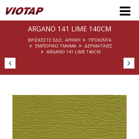
Toggle m
ARGANO 141 LIME 140CM
ΒΡΊΣΚΕΣΤΕ ΕΔΏ:
ΑΡΧΙΚΉ
ΠΡΟΙΟΝΤΑ
ΕΜΠΟΡΙΚΟ ΤΜΗΜΑ
ΔΕΡΜΑΤΙΝΕΣ
ARGANO 141 LIME 140CM
Agnona
A
102
10
Arctic
Wh
140cm
1