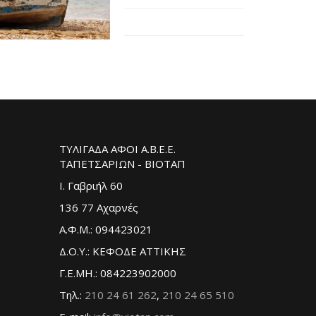
ΤΥΛΙΓΑΔΑ ΑΦΟΙ Α.Β.Ε.Ε.
ΤΑΠΕΤΣΑΡΙΩΝ - ΒΙΟΤΑΠ
Ι. Γαβριήλ 60
136 77 Αχαρνές
Α.Φ.Μ.: 094423021
Δ.Ο.Υ.: ΚΕΦΟΔΕ ΑΤΤΙΚΗΣ
Γ.Ε.ΜΗ.: 084223902000
Τηλ.:
210 24 61 262
,
210 24 65 510