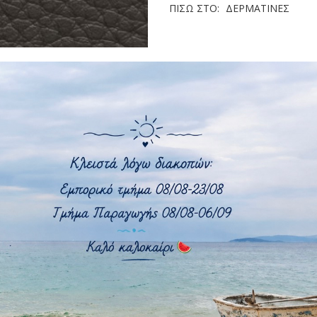
ΠΊΣΩ ΣΤΟ:
ΔΕΡΜΑΤΊΝΕΣ
140 cm
PVC