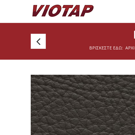
Agnona
ΒΡΊΣΚΕΣΤΕ ΕΔΏ:
ΑΡΧ
102
Arctic
140cm