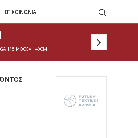
ΕΠΙΚΟΙΝΩΝΙΑ
M
Agnon
GA 115 MOCCA 140CM
101
White
140c
ΪΌΝΤΟΣ