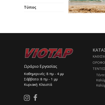
Τύπος
ΚΑΤΑ
ΚΑΘΙΣ
ΟΡΟΦΟ
Ωράριο Εργασίας
ΤΕΝΤΕ
Καθημερινές: 8 πμ - 4 μμ
Τέντε
Σάββατο: 8 πμ - 1 μμ
Καλύ
Κυριακή: Κλειστά
Καλύ
Follow
Follow
us
us