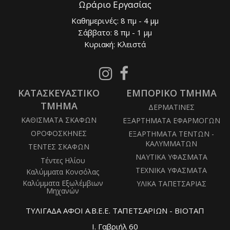
Ωράριο Εργασίας
Καθημερινές: 8 πμ - 4 μμ
Σάββατο: 8 πμ - 1 μμ
Κυριακή: Κλειστά
Follow
Follow
us
us
ΚΑΤΑΣΚΕΥΑΣΤΙΚΟ
on
ΕΜΠΟΡΙΚΟ ΤΜΗΜΑ
on
Instagram
Facebook
ΤΜΗΜΑ
ΔΕΡΜΑΤΙΝΕΣ
ΚΑΘΙΣΜΑΤΑ ΣΚΑΦΩΝ
ΕΞΑΡΤΗΜΑΤΑ ΕΦΑΡΜΟΓΩΝ
ΟΡΟΦΟΣΚΗΝΕΣ
ΕΞΑΡΤΗΜΑΤΑ ΤΕΝΤΩΝ -
ΚΑΛΥΜΜΑΤΩΝ
ΤΕΝΤΕΣ ΣΚΑΦΩΝ
ΝΑΥΤΙΚΑ ΥΦΑΣΜΑΤΑ
Τέντες Ηλίου
ΤΕΧΝΙΚΑ ΥΦΑΣΜΑΤΑ
Καλύμματα Κονσόλας
Καλύμματα Εξωλέμβιων
ΥΛΙΚΑ ΤΑΠΕΤΣΑΡΙΑΣ
Μηχανών
ΤΥΛΙΓΑΔΑ ΑΦΟΙ Α.Β.Ε.Ε. ΤΑΠΕΤΣΑΡΙΩΝ - ΒΙΟΤΑΠ
Ι. Γαβριήλ 60