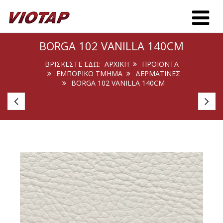
Toggle m
BORGA 102 VANILLA 140CM
ΒΡΊΣΚΕΣΤΕ ΕΔΏ:
ΑΡΧΙΚΉ
ΠΡΟΙΟΝΤΑ
ΕΜΠΟΡΙΚΟ ΤΜΗΜΑ
ΔΕΡΜΑΤΙΝΕΣ
BORGA 102 VANILLA 140CM
Agnona
A
102
10
Arctic
Wh
140cm
1