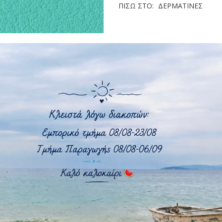
ΠΊΣΩ ΣΤΟ:
ΔΕΡΜΑΤΊΝΕΣ
140 cm
PVC