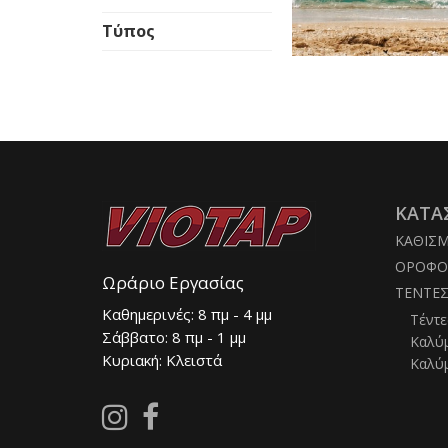
Τύπος
ΚΑΤΑ
ΚΑΘΙΣ
ΟΡΟΦΟ
Ωράριο Εργασίας
ΤΕΝΤΕ
Καθημερινές: 8 πμ - 4 μμ
Τέντε
Σάββατο: 8 πμ - 1 μμ
Καλύ
Κυριακή: Κλειστά
Καλύ
Follow
Follow
us
us