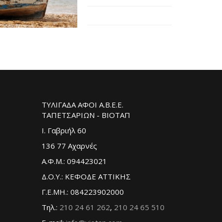
ΤΥΛΙΓΑΔΑ ΑΦΟΙ Α.Β.Ε.Ε.
ΤΑΠΕΤΣΑΡΙΩΝ - ΒΙΟΤΑΠ
Ι. Γαβριήλ 60
136 77 Αχαρνές
Α.Φ.Μ.: 094423021
Δ.Ο.Υ.: ΚΕΦΟΔΕ ΑΤΤΙΚΗΣ
Γ.Ε.ΜΗ.: 084223902000
Τηλ.:
210 24 61 262
,
210 24 65 510