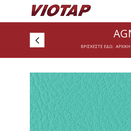
AG
Agnona
ΒΡΊΣΚΕΣΤΕ ΕΔΏ:
ΑΡΧΙΚΉ
102
Arctic
140cm